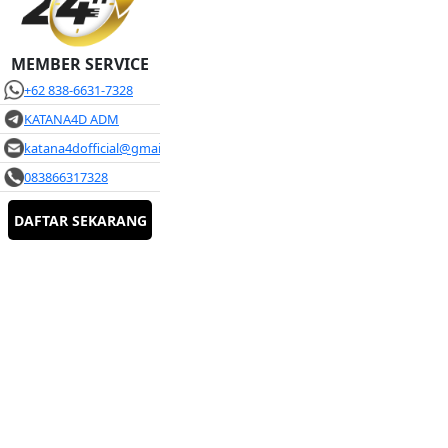
MEMBER SERVICE
+62 838-6631-7328
KATANA4D ADM
katana4dofficial@gmail.com
083866317328