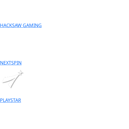
HACKSAW GAMING
NEXTSPIN
PLAYSTAR