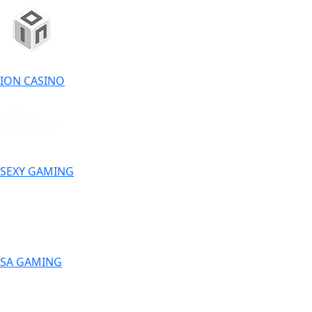
ION CASINO
SEXY GAMING
SA GAMING