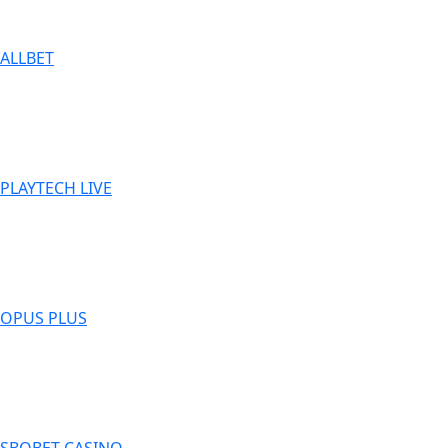
ALLBET
PLAYTECH LIVE
OPUS PLUS