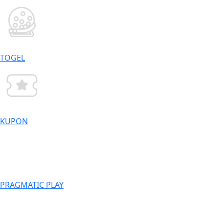
TOGEL
KUPON
PRAGMATIC PLAY