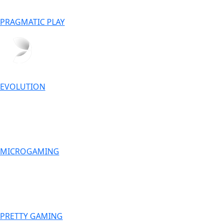
PRAGMATIC PLAY
EVOLUTION
MICROGAMING
PRETTY GAMING