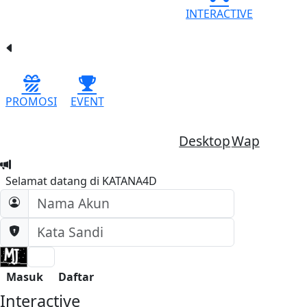
INTERACTIVE
PROMOSI
EVENT
Desktop
Wap
Selamat datang di KATANA4D
Masuk
Daftar
Interactive