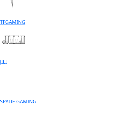
TFGAMING
JILI
SPADE GAMING