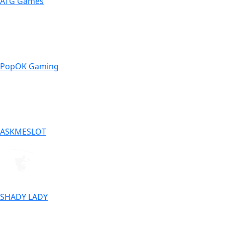
ATG Games
PopOK Gaming
ASKMESLOT
SHADY LADY