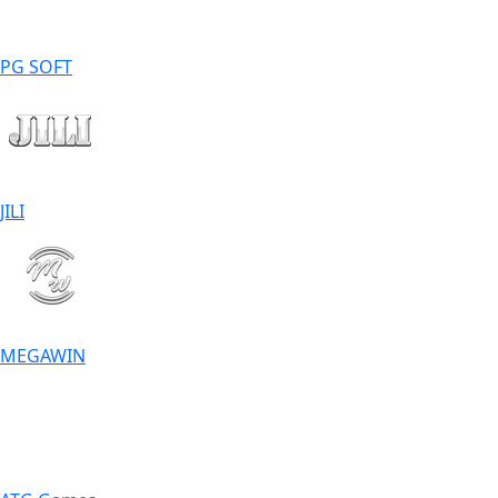
PG SOFT
JILI
MEGAWIN