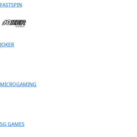
FASTSPIN
JOKER
MICROGAMING
5G GAMES