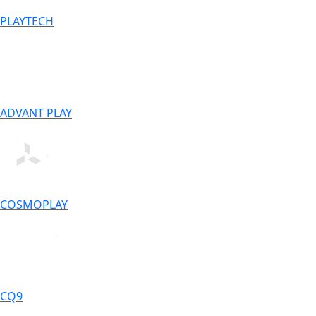
PLAYTECH
ADVANT PLAY
COSMOPLAY
CQ9