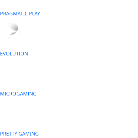
PRAGMATIC PLAY
EVOLUTION
MICROGAMING
PRETTY GAMING