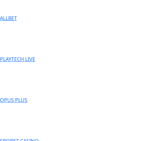
ALLBET
PLAYTECH LIVE
OPUS PLUS