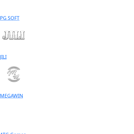
PG SOFT
JILI
MEGAWIN