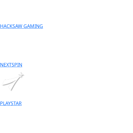
HACKSAW GAMING
NEXTSPIN
PLAYSTAR