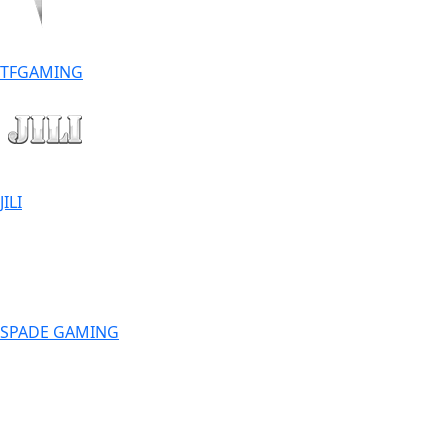
TFGAMING
JILI
SPADE GAMING