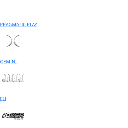
PRAGMATIC PLAY
GEMINI
JILI