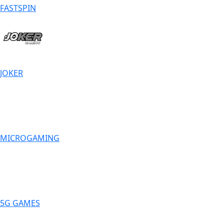
FASTSPIN
JOKER
MICROGAMING
5G GAMES