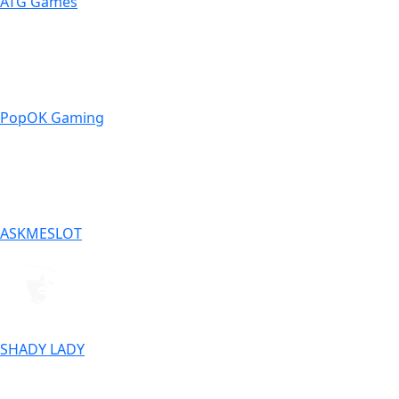
ATG Games
PopOK Gaming
ASKMESLOT
SHADY LADY