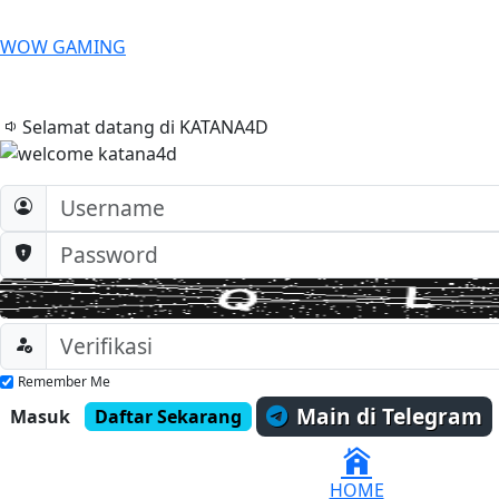
WOW GAMING
Selamat datang di KATANA4D
Remember Me
Main di Telegram
Masuk
Daftar Sekarang
HOME