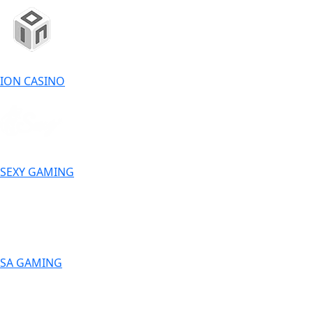
ION CASINO
SEXY GAMING
SA GAMING