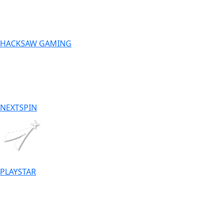
HACKSAW GAMING
NEXTSPIN
PLAYSTAR