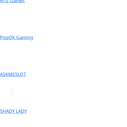
ATG Games
PopOK Gaming
ASKMESLOT
SHADY LADY