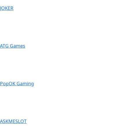
JOKER
ATG Games
PopOK Gaming
ASKMESLOT