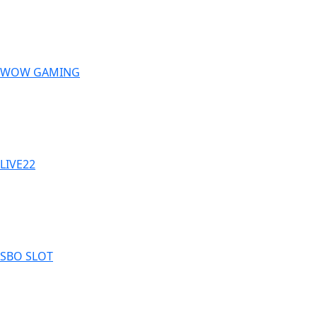
WOW GAMING
LIVE22
SBO SLOT