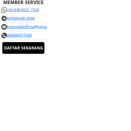
MEMBER SERVICE
+62 838-6631-7328
KATANA4D ADM
katana4dofficial@gmail.com
083866317328