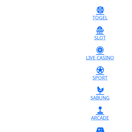
TOGEL
SLOT
LIVE CASINO
SPORT
SABUNG
ARCADE