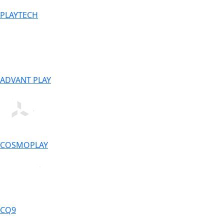
PLAYTECH
ADVANT PLAY
COSMOPLAY
CQ9