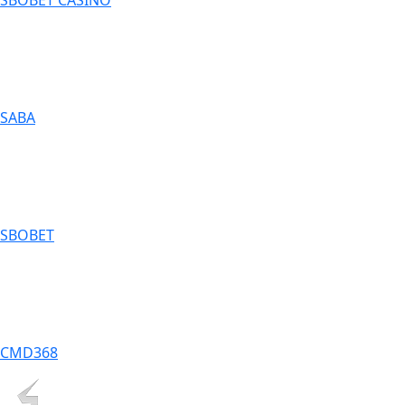
SBOBET CASINO
SABA
SBOBET
CMD368