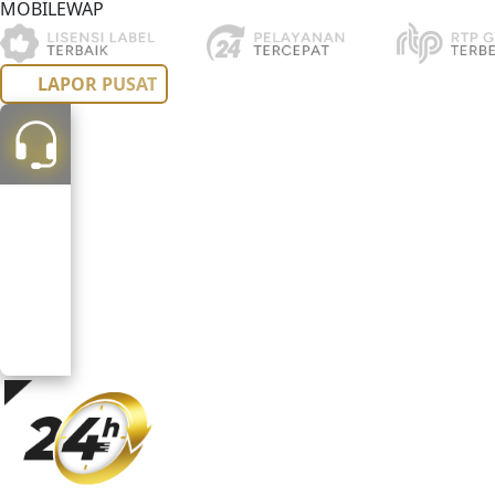
MOBILE
WAP
LAPOR PUSAT