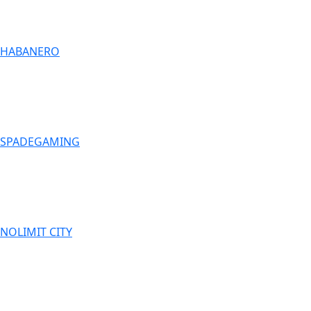
HABANERO
SPADEGAMING
NOLIMIT CITY