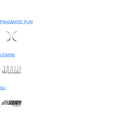
PRAGMATIC PLAY
GEMINI
JILI