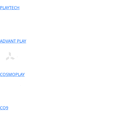
PLAYTECH
ADVANT PLAY
COSMOPLAY
CQ9