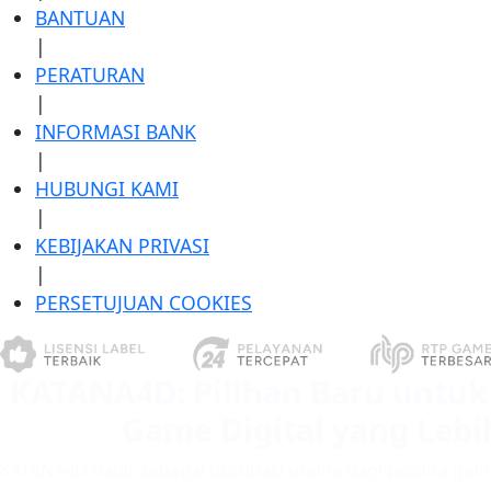
BANTUAN
|
PERATURAN
|
INFORMASI BANK
|
HUBUNGI KAMI
|
KEBIJAKAN PRIVASI
|
PERSETUJUAN COOKIES
KATANA4D: Pilihan Baru untu
Game Digital yang Lebi
KATANA4D hadir sebagai destinasi utama bagi pecinta game