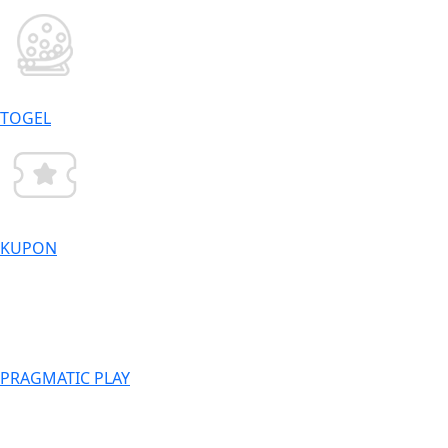
TOGEL
KUPON
PRAGMATIC PLAY