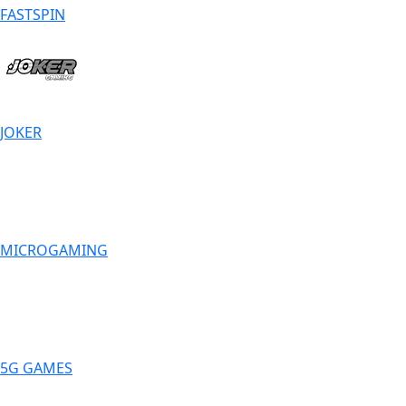
FASTSPIN
JOKER
MICROGAMING
5G GAMES