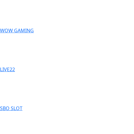
WOW GAMING
LIVE22
SBO SLOT