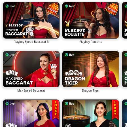
Playboy Speed Baccarat 3
Playboy Roulette
Max Speed Baccarat
Dragon Tiger