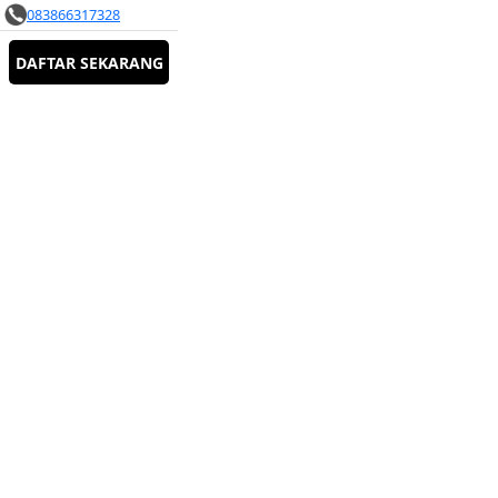
083866317328