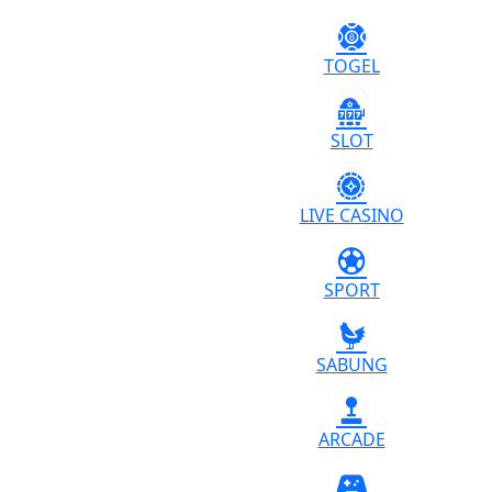
TOGEL
SLOT
LIVE CASINO
SPORT
SABUNG
ARCADE