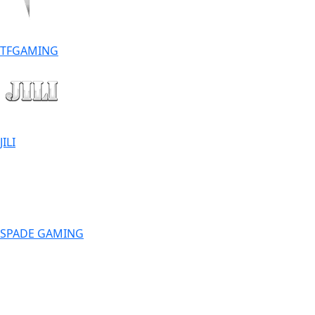
TFGAMING
JILI
SPADE GAMING