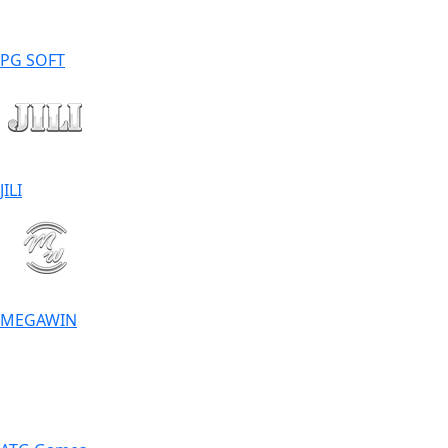
PG SOFT
JILI
MEGAWIN