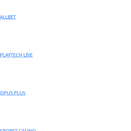
ALLBET
PLAYTECH LIVE
OPUS PLUS