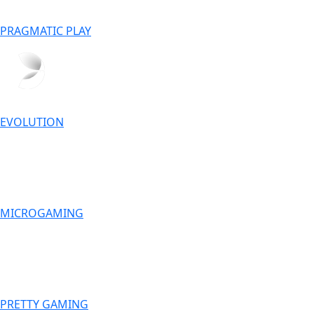
PRAGMATIC PLAY
EVOLUTION
MICROGAMING
PRETTY GAMING