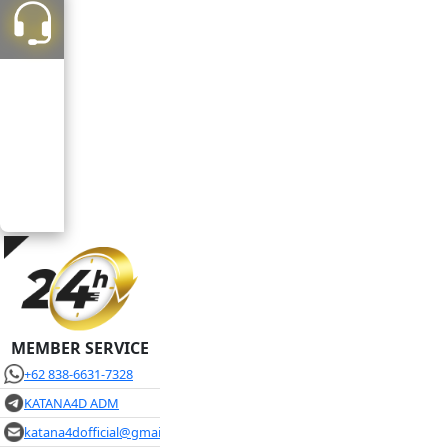
MEMBER SERVICE
+62 838-6631-7328
KATANA4D ADM
katana4dofficial@gmail.com