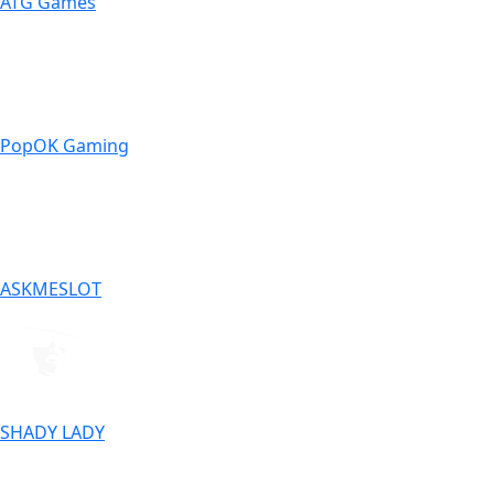
ATG Games
PopOK Gaming
ASKMESLOT
SHADY LADY