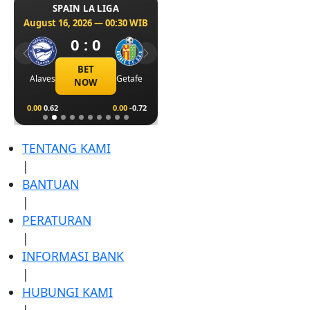
SPAIN LA LIGA
August 16, 2026 — 00:30 WIB
0 : 0
Previous
Next
BET
Alaves
Getafe
NOW
0.00
0.62
0.00
-0.72
TENTANG KAMI
|
BANTUAN
|
PERATURAN
|
INFORMASI BANK
|
HUBUNGI KAMI
|