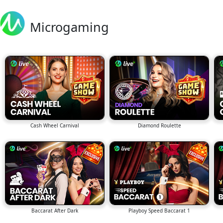
Microgaming
Cash Wheel Carnival
Diamond Roulette
Baccarat After Dark
Playboy Speed Baccarat 1